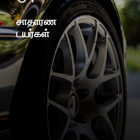
சாதாரண
டயர்கள்