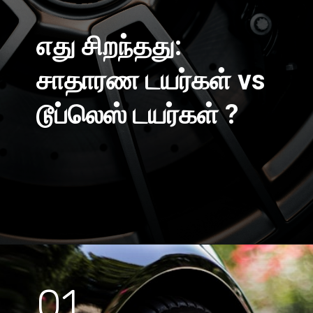
எது சிறந்தது:
சாதாரண டயர்கள் vs
டூப்லெஸ் டயர்கள் ?
01