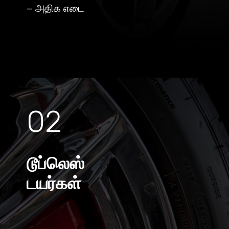
– அதிக எடை
02
டூப்லெஸ்
டயர்கள்