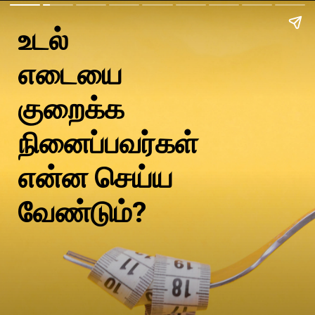
உடல்
எடையை
குறைக்க
நினைப்பவர்கள்
என்ன செய்ய
வேண்டும்?