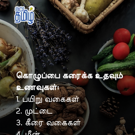
கொழுப்பை கரைக்க உதவும்
உணவுகள்:
1. பயிறு வகைகள்
2. முட்டை
3. கீரை வகைகள்
4. மீன்