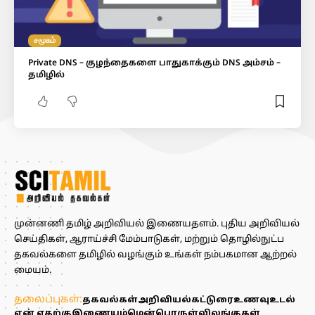
சமூகம்
Private DNS – குழந்தைகளை பாதுகாக்கும் DNS அம்சம் –
தமிழில்
முன்னணி தமிழ் அறிவியல் இணையதளம். புதிய அறிவியல்
செய்திகள், ஆராய்ச்சி மேம்பாடுகள், மற்றும் தொழில்நுட்ப
தகவல்களை தமிழில் வழங்கும் உங்கள் நம்பகமான ஆற்றல்
மையம்.
தலைப்புகள்:
தகவல்கள்
அறிவியல்
கட்டுரை
உணவு
உடல்
ஏன் எதற்கு
இணையம்
மென்பொருள்
விலங்குகள்