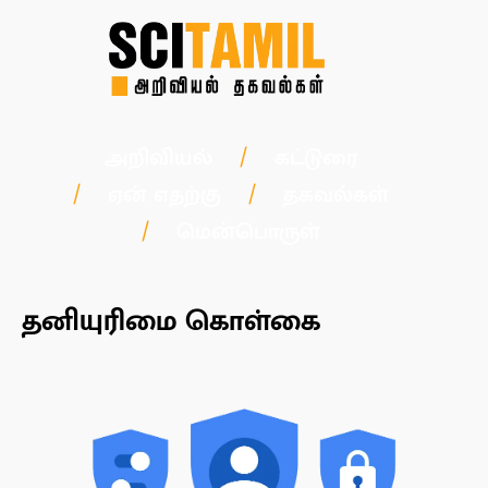
அறிவியல்
கட்டுரை
ஏன் எதற்கு
தகவல்கள்
மென்பொருள்
தனியுரிமை கொள்கை