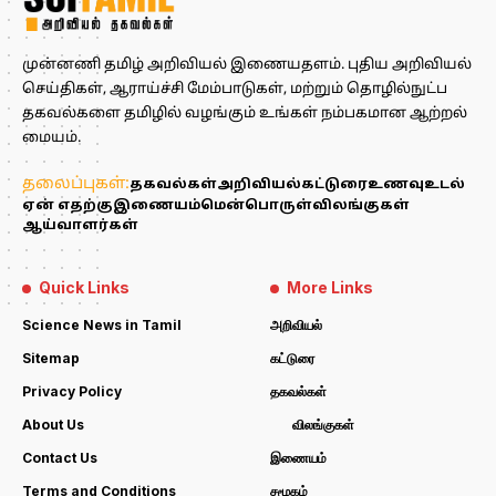
முன்னணி தமிழ் அறிவியல் இணையதளம். புதிய அறிவியல்
செய்திகள், ஆராய்ச்சி மேம்பாடுகள், மற்றும் தொழில்நுட்ப
தகவல்களை தமிழில் வழங்கும் உங்கள் நம்பகமான ஆற்றல்
மையம்.
தலைப்புகள்:
தகவல்கள்
அறிவியல்
கட்டுரை
உணவு
உடல்
ஏன் எதற்கு
இணையம்
மென்பொருள்
விலங்குகள்
ஆய்வாளர்கள்
Quick Links
More Links
Science News in Tamil
அறிவியல்
Sitemap
கட்டுரை
Privacy Policy
தகவல்கள்
About Us
விலங்குகள்
Contact Us
இணையம்
Terms and Conditions
சமூகம்