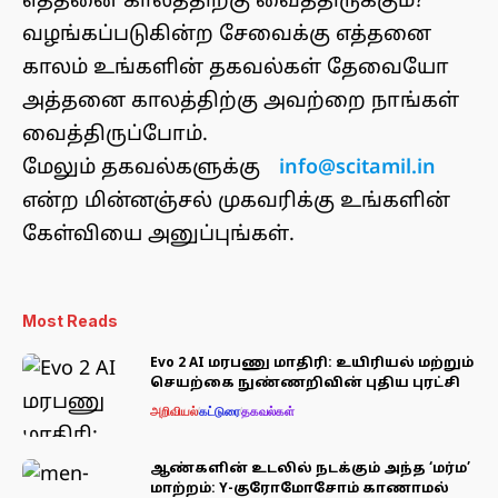
எத்தனை காலத்திற்கு வைத்திருக்கும்?
வழங்கப்படுகின்ற சேவைக்கு எத்தனை
காலம் உங்களின் தகவல்கள் தேவையோ
அத்தனை காலத்திற்கு அவற்றை நாங்கள்
வைத்திருப்போம்.
மேலும் தகவல்களுக்கு
info@scitamil.in
என்ற மின்னஞ்சல் முகவரிக்கு உங்களின்
கேள்வியை அனுப்புங்கள்.
Most Reads
Evo 2 AI மரபணு மாதிரி: உயிரியல் மற்றும்
செயற்கை நுண்ணறிவின் புதிய புரட்சி
அறிவியல்
கட்டுரை
தகவல்கள்
ஆண்களின் உடலில் நடக்கும் அந்த ‘மர்ம’
மாற்றம்: Y-குரோமோசோம் காணாமல்