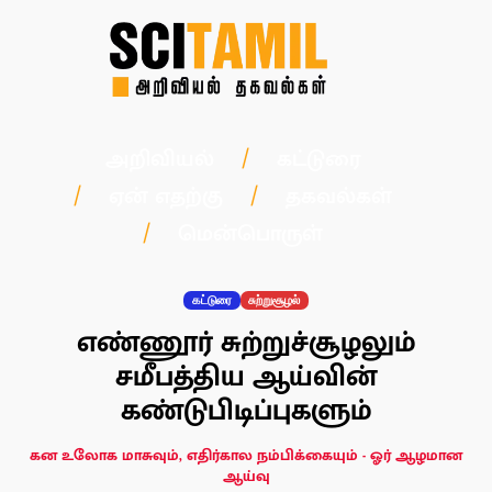
அறிவியல்
கட்டுரை
ஏன் எதற்கு
தகவல்கள்
மென்பொருள்
கட்டுரை
சுற்றுசூழல்
எண்ணூர் சுற்றுச்சூழலும்
சமீபத்திய ஆய்வின்
கண்டுபிடிப்புகளும்
கன உலோக மாசுவும், எதிர்கால நம்பிக்கையும் - ஓர் ஆழமான
ஆய்வு