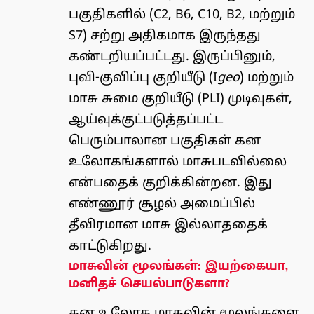
பகுதிகளில் (C2, B6, C10, B2, மற்றும்
S7) சற்று அதிகமாக இருந்தது
கண்டறியப்பட்டது. இருப்பினும்,
புவி-குவிப்பு குறியீடு (I
geo
) மற்றும்
மாசு சுமை குறியீடு (PLI) முடிவுகள்,
ஆய்வுக்குட்படுத்தப்பட்ட
பெரும்பாலான பகுதிகள் கன
உலோகங்களால் மாசுபடவில்லை
என்பதைக் குறிக்கின்றன. இது
எண்ணூர் சூழல் அமைப்பில்
தீவிரமான மாசு இல்லாததைக்
காட்டுகிறது.
மாசுவின் மூலங்கள்: இயற்கையா,
மனிதச் செயல்பாடுகளா?
கன உலோக மாசுவின் மூலங்களை