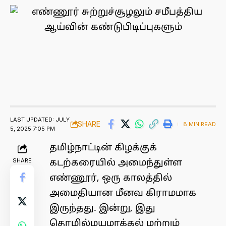
LAST UPDATED: JULY
SHARE
8 MIN READ
5, 2025 7:05 PM
தமிழ்நாட்டின் கிழக்குக்
SHARE
கடற்கரையில் அமைந்துள்ள
எண்ணூர், ஒரு காலத்தில்
அமைதியான மீனவ கிராமமாக
இருந்தது. இன்று, இது
தொழில்மயமாக்கல் மற்றும்