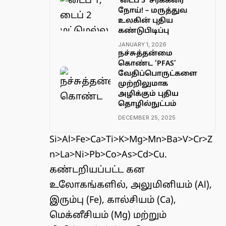
‘டைப் 5’ சர்க்கரை
நோய்! – மருத்துவ
உலகின் புதிய
கண்டுபிடிப்பு
JANUARY 1, 2026
நச்சுத்தன்மை
கொண்ட ‘PFAS’
வேதிப்பொருட்களை
முற்றிலுமாக
அழிக்கும் புதிய
தொழில்நுட்பம்
DECEMBER 25, 2025
Si>Al>Fe>Ca>Ti>K>Mg>Mn>Ba>V>Cr>Z
n>La>Ni>Pb>Co>As>Cd>Cu.
கண்டறியப்பட்ட கன
உலோகங்களில், அலுமினியம் (Al),
இரும்பு (Fe), கால்சியம் (Ca),
மெக்னீசியம் (Mg) மற்றும்