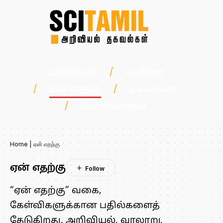
அறிவியல்
கட்டுரை
ஏன் எதற்கு
தகவல்கள்
மென்பொருள்
Home
|
ஏன் எதற்கு
ஏன் எதற்கு
“ஏன் எதற்கு” வகை,
கேள்விகளுக்கான பதில்களைத்
தேடுகிறது. அறிவியல், வரலாறு,