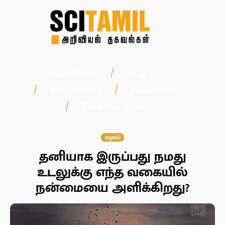
அறிவியல்
கட்டுரை
ஏன் எதற்கு
தகவல்கள்
மென்பொருள்
சமூகம்
தனியாக இருப்பது நமது
உடலுக்கு எந்த வகையில்
நன்மையை அளிக்கிறது?