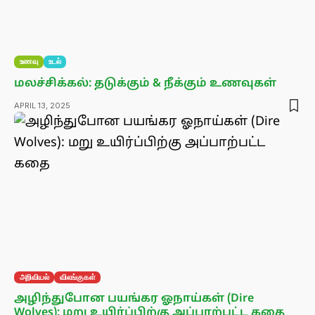
உணவு
உடல்
மலச்சிக்கல்: தடுக்கும் & நீக்கும் உணவுகள்
APRIL 13, 2025
அறிவியல்
விலங்குகள்
அழிந்துபோன பயங்கர ஓநாய்கள் (Dire
Wolves): மறு உயிர்ப்பிற்கு அப்பாற்பட்ட கதை