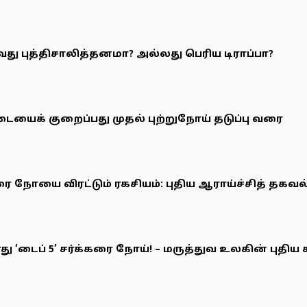
ுவது புத்திசாலித்தனமா? அல்லது பெரிய டிராப்பா?
டையைக் குறைப்பது முதல் புற்றுநோய் தடுப்பு வரை
ரை நோயை விரட்டும் ரகசியம்: புதிய ஆராய்ச்சித் தகவல்
ு ‘டைப் 5’ சர்க்கரை நோய்! – மருத்துவ உலகின் புதிய க