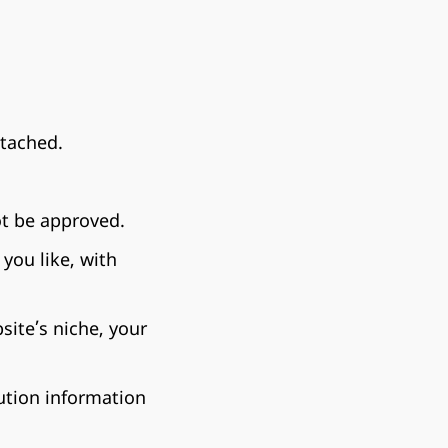
ttached.
ot be approved.
you like, with
site’s niche, your
ution information