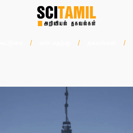
கட்டுரை
ஏன் எதற்கு
தகவல்கள்