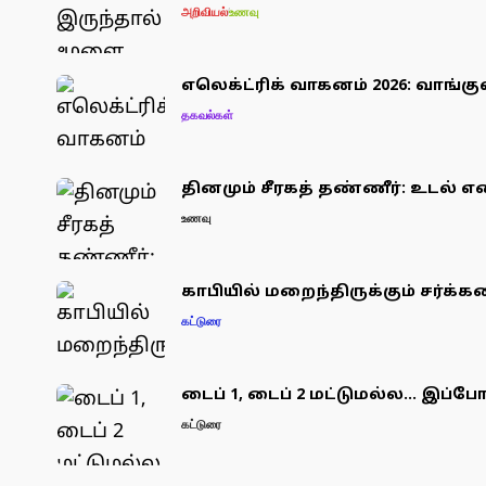
அறிவியல்
உணவு
எலெக்ட்ரிக் வாகனம் 2026: வாங்க
தகவல்கள்
தினமும் சீரகத் தண்ணீர்: உடல் எ
உணவு
காபியில் மறைந்திருக்கும் சர்க்க
கட்டுரை
டைப் 1, டைப் 2 மட்டுமல்ல… இப்போத
கட்டுரை