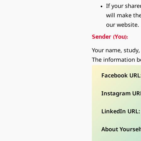
If your shar
will make th
our website.
Sender (You):
Your name, study,
The information b
Facebook URL
Instagram UR
LinkedIn URL:
About Yourself