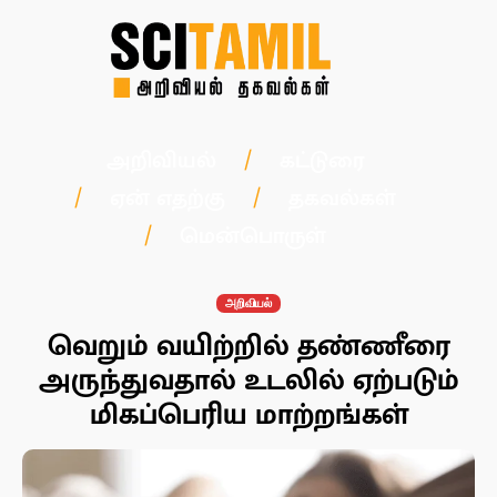
அறிவியல்
கட்டுரை
ஏன் எதற்கு
தகவல்கள்
மென்பொருள்
அறிவியல்
வெறும் வயிற்றில் தண்ணீரை
அருந்துவதால் உடலில் ஏற்படும்
மிகப்பெரிய மாற்றங்கள்