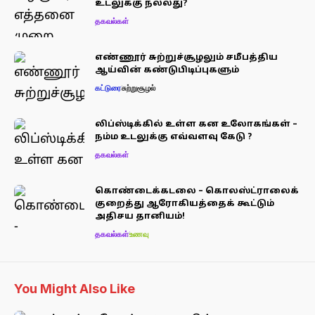
உடலுக்கு நல்லது?
தகவல்கள்
எண்ணூர் சுற்றுச்சூழலும் சமீபத்திய
ஆய்வின் கண்டுபிடிப்புகளும்
கட்டுரை
சுற்றுசூழல்
லிப்ஸ்டிக்கில் உள்ள கன உலோகங்கள் –
நம்ம உடலுக்கு எவ்வளவு கேடு ?
தகவல்கள்
கொண்டைக்கடலை – கொலஸ்ட்ராலைக்
குறைத்து ஆரோகியத்தைக் கூட்டும்
அதிசய தானியம்!
தகவல்கள்
உணவு
You Might Also Like