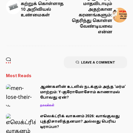
கற்றுக் கொள்ளாத
மாதவிடாயும்
10 அறிவியல்
அதற்கான
உண்மைகள்
கரணங்களும்:
தெரிந்து கொள்ள
வேண்டியவை
என்ன
LEAVE A COMMENT
Most Reads
ஆண்களின் உடலில் நடக்கும் அந்த ‘மர்ம’
மாற்றம்: Y-குரோமோசோம் காணாமல்
போவது ஏன்?
தகவல்கள்
எலெக்ட்ரிக் வாகனம் 2026: வாங்குவது
புத்திசாலித்தனமா? அல்லது பெரிய
டிராப்பா?