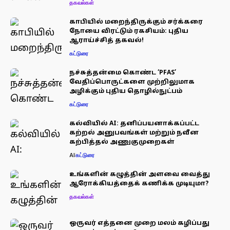
தகவல்கள்
காபியில் மறைந்திருக்கும் சர்க்கரை
நோயை விரட்டும் ரகசியம்: புதிய
ஆராய்ச்சித் தகவல்!
கட்டுரை
நச்சுத்தன்மை கொண்ட ‘PFAS’
வேதிப்பொருட்களை முற்றிலுமாக
அழிக்கும் புதிய தொழில்நுட்பம்
கட்டுரை
கல்வியில் AI: தனிப்பயனாக்கப்பட்ட
கற்றல் அனுபவங்கள் மற்றும் நவீன
கற்பித்தல் அணுகுமுறைகள்
AI
கட்டுரை
உங்களின் கழுத்தின் அளவை வைத்து
ஆரோக்கியத்தைக் கணிக்க முடியுமா?
தகவல்கள்
ஒருவர் எத்தனை முறை மலம் கழிப்பது