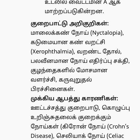
உடலில் வைட்டமின் A ஆக
மாற்றப்படுகின்றன.
குறைபாட்டு அறிகுறிகள்:
மாலைக்கண் நோய் (Nyctalopia),
கடுமையான கண் வறட்சி
(Xerophthalmia), வறண்ட தோல்,
பலவீனமான நோய் எதிர்ப்பு சக்தி,
குழந்தைகளில் மோசமான
வளர்ச்சி, கருவுறுதல்
பிரச்சினைகள்.
முக்கிய ஆபத்து காரணிகள்:
ஊட்டச்சத்து குறைபாடு, கொழுப்பு
உறிஞ்சுதலைக் குறைக்கும்
நோய்கள் (கிரோன் நோய் (Crohn’s
Disease), செலியாக் நோய் (Celiac