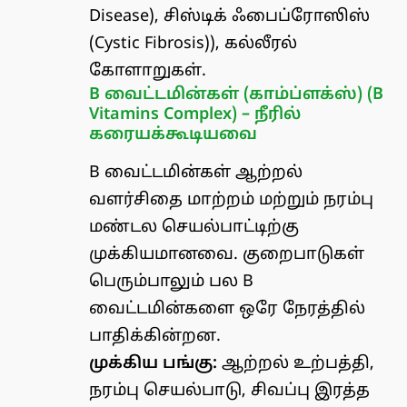
Disease), சிஸ்டிக் ஃபைப்ரோஸிஸ்
(Cystic Fibrosis)), கல்லீரல்
கோளாறுகள்.
B வைட்டமின்கள் (காம்ப்ளக்ஸ்) (B
Vitamins Complex) – நீரில்
கரையக்கூடியவை
B வைட்டமின்கள் ஆற்றல்
வளர்சிதை மாற்றம் மற்றும் நரம்பு
மண்டல செயல்பாட்டிற்கு
முக்கியமானவை. குறைபாடுகள்
பெரும்பாலும் பல B
வைட்டமின்களை ஒரே நேரத்தில்
பாதிக்கின்றன.
முக்கிய பங்கு:
ஆற்றல் உற்பத்தி,
நரம்பு செயல்பாடு, சிவப்பு இரத்த