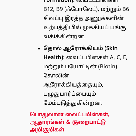
Formation):
வைட்டமின்கள்
B12, B9 (ஃபோலேட்), மற்றும் B6
சிவப்பு இரத்த அணுக்களின்
உற்பத்தியில் முக்கியப் பங்கு
வகிக்கின்றன.
தோல் ஆரோக்கியம் (Skin
Health):
வைட்டமின்கள் A, C, E,
மற்றும் பயோட்டின் (Biotin)
தோலின்
ஆரோக்கியத்தையும்,
பழுதுபார்ப்பையும்
மேம்படுத்துகின்றன.
பொதுவான வைட்டமின்கள்,
ஆதாரங்கள் & குறைபாட்டு
அறிகுறிகள்