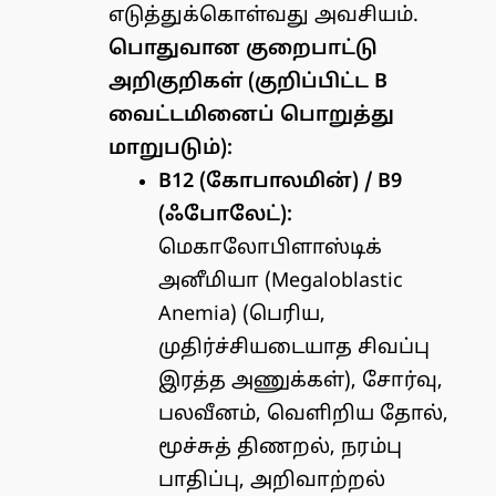
எடுத்துக்கொள்வது அவசியம்.
பொதுவான குறைபாட்டு
அறிகுறிகள் (குறிப்பிட்ட B
வைட்டமினைப் பொறுத்து
மாறுபடும்):
B12 (கோபாலமின்) / B9
(ஃபோலேட்):
மெகாலோபிளாஸ்டிக்
அனீமியா (Megaloblastic
Anemia) (பெரிய,
முதிர்ச்சியடையாத சிவப்பு
இரத்த அணுக்கள்), சோர்வு,
பலவீனம், வெளிறிய தோல்,
மூச்சுத் திணறல், நரம்பு
பாதிப்பு, அறிவாற்றல்