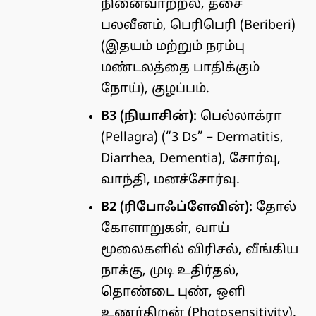
நினைவாற்றல், தசை
பலவீனம், பெரிபெரி (Beriberi)
(இதயம் மற்றும் நரம்பு
மண்டலத்தை பாதிக்கும்
நோய்), குழப்பம்.
B3 (நியாசின்):
பெல்லாக்ரா
(Pellagra) (“3 Ds” – Dermatitis,
Diarrhea, Dementia), சோர்வு,
வாந்தி, மனச்சோர்வு.
B2 (ரிபோஃப்ளேவின்):
தோல்
கோளாறுகள், வாய்
மூலைகளில் விரிசல், வீங்கிய
நாக்கு, முடி உதிர்தல்,
தொண்டை புண், ஒளி
உணர்திறன் (Photosensitivity).