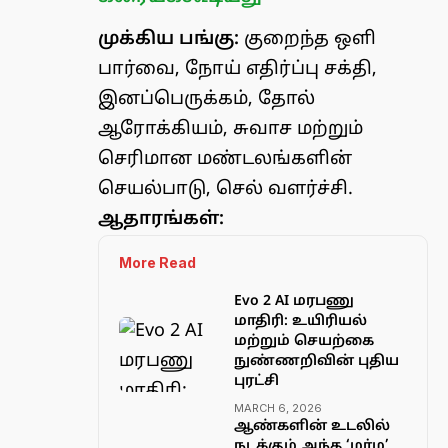
முக்கிய பங்கு:
குறைந்த ஒளி
பார்வை, நோய் எதிர்ப்பு சக்தி,
இனப்பெருக்கம், தோல்
ஆரோக்கியம், சுவாச மற்றும்
செரிமான மண்டலங்களின்
செயல்பாடு, செல் வளர்ச்சி.
ஆதாரங்கள்:
More Read
Evo 2 AI மரபணு
மாதிரி: உயிரியல்
மற்றும் செயற்கை
நுண்ணறிவின் புதிய
புரட்சி
MARCH 6, 2026
ஆண்களின் உடலில்
நடக்கும் அந்த ‘மர்ம’