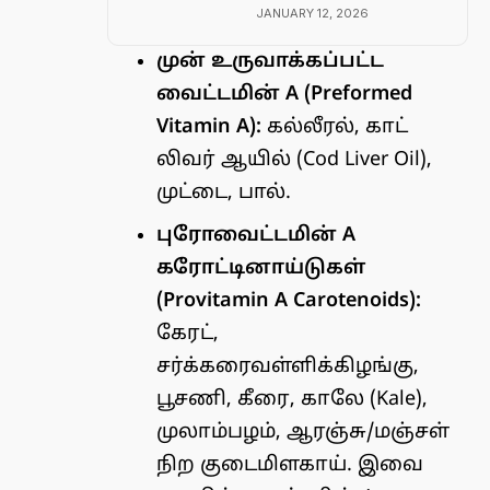
JANUARY 12, 2026
முன் உருவாக்கப்பட்ட
வைட்டமின் A (Preformed
Vitamin A):
கல்லீரல், காட்
லிவர் ஆயில் (Cod Liver Oil),
முட்டை, பால்.
புரோவைட்டமின் A
கரோட்டினாய்டுகள்
(Provitamin A Carotenoids):
கேரட்,
சர்க்கரைவள்ளிக்கிழங்கு,
பூசணி, கீரை, காலே (Kale),
முலாம்பழம், ஆரஞ்சு/மஞ்சள்
நிற குடைமிளகாய். இவை