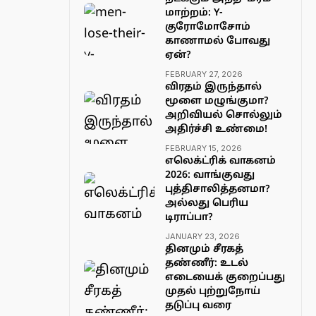
மாற்றம்: Y-
குரோமோசோம்
காணாமல் போவது
ஏன்?
FEBRUARY 27, 2026
விரதம் இருந்தால்
மூளை மழுங்குமா?
அறிவியல் சொல்லும்
அதிர்ச்சி உண்மை!
FEBRUARY 15, 2026
எலெக்ட்ரிக் வாகனம்
2026: வாங்குவது
புத்திசாலித்தனமா?
அல்லது பெரிய
டிராப்பா?
JANUARY 23, 2026
தினமும் சீரகத்
தண்ணீர்: உடல்
எடையைக் குறைப்பது
முதல் புற்றுநோய்
தடுப்பு வரை