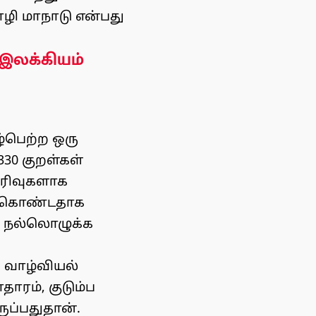
ி மாநாடு என்பது
க இலக்கியம்
ழ்பெற்ற ஒரு
30 குறள்கள்
ிரிவுகளாக
க் கொண்டதாக
ன நல்லொழுக்க
த வாழ்வியல்
ாரம், குடும்ப
ப்பதுதான்.