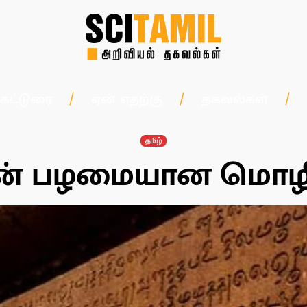
கட்டுரை
ஏன் எதற்கு
தகவல்கள்
தமிழ்
கின் பழமையான மொழி