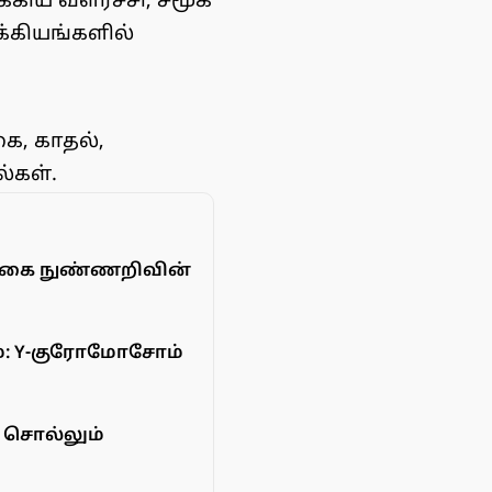
கிய வளர்ச்சி, சமூக
க்கியங்களில்
ை, காதல்,
்கள்.
ெயற்கை நுண்ணறிவின்
றம்: Y-குரோமோசோம்
் சொல்லும்