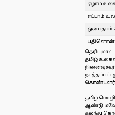
ஏழாம் உலக
எட்டாம் உல
ஒன்பதாம் 
பதினொன்றா
தெரியுமா?
தமிழ் உலகள
நினைவுகூர்ந
நடத்தப்பட்
கொண்டனர்
தமிழ் மொழி
ஆண்டு மலேச
கலந்து கொண