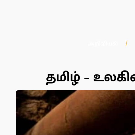
அறிவியல்
தமிழ் – உல