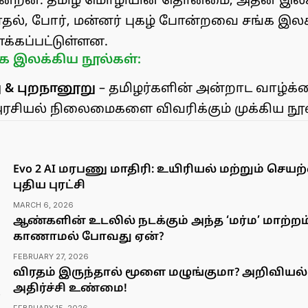
ின்றன. தமிழ் மொழியின் தொன்மை, அதன் இலக்
ாதல், போர், மன்னர் புகழ் போன்றவை சங்க இல
்கப்பட்டுள்ளன.
்க இலக்கிய நூல்கள்:
& புறநானூறு
– தமிழர்களின் அன்றாட வாழ்க்க
ரசியல் நிலைமைகளை விவரிக்கும் முக்கிய நூல
Evo 2 AI மரபணு மாதிரி: உயிரியல் மற்றும் ச
புதிய புரட்சி
MARCH 6, 2026
ஆண்களின் உடலில் நடக்கும் அந்த ‘மர்ம’ மாற்
காணாமல் போவது ஏன்?
FEBRUARY 27, 2026
விரதம் இருந்தால் மூளை மழுங்குமா? அறிவியல
அதிர்ச்சி உண்மை!