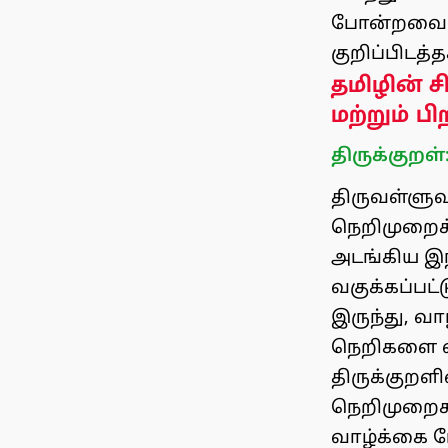
போன்றவை வ
குறிப்பிடத்த
தமிழின் ச
மற்றும் பி
திருக்குறள்
திருவள்ளுவ
நெறிமுறைக்
அடங்கிய இந
வகுக்கப்பட
இருந்து, 
நெறிகளை வ
திருக்குறளி
நெறிமுறைகள
வாழ்க்கை 