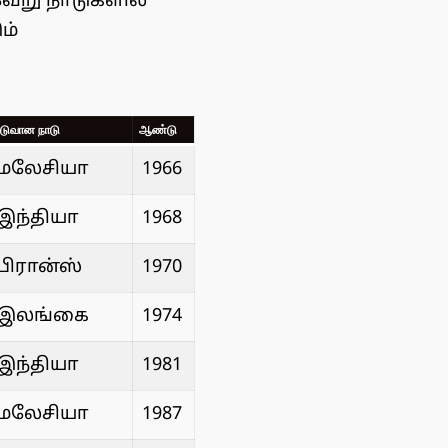
ேறு நாடுகளில்
ம்
டுவான நாடு
ஆண்டு
மலேசியா
1966
இந்தியா
1968
பிரான்ஸ்
1970
இலங்கை
1974
இந்தியா
1981
மலேசியா
1987