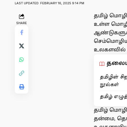
LAST UPDATED: FEBRUARY 16, 2025 9:14 PM
தமிழ் மொழி
SHARE
உள்ள மொழிக
ஆண்டுகளுக
செம்மொழியா
உலகளவில் 
தலைப்
தமிழின் சிற
நூல்கள்
தமிழ் எழுத
தமிழ் மொழ
தன்மை, தொல