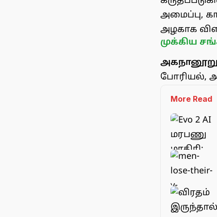
கருதப்படுக
அமைப்பு, க
அழகாக விளக
முக்கிய சங
அகநானூறு 
போரியல், அ
More Read