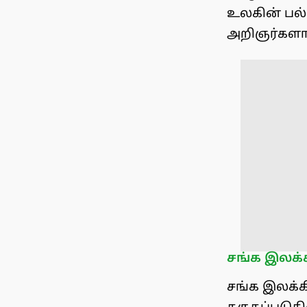
உலகின் பல்
அறிஞர்களால்
சங்க இலக்க
சங்க இலக்க