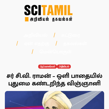
அறிவியல்
கட்டுரை
ஏன் எதற்கு
தகவல்கள்
மென்பொருள்
ஆய்வாளர்கள்
அறிவியல்
சர் சி.வி. ராமன் – ஒளி பாதையில்
புதுமை கண்டறிந்த விஞ்ஞானி