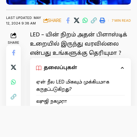
LAST UPDATED: MAY
SHARE
7 MIN READ
12, 2024 9:38 AM
LED – யின் நிறம் அதன் பிளாஸ்டிக்
SHARE
உறையில் இருந்து வரவில்லை
என்பது உங்களுக்கு தெரியுமா ?
தலைப்புகள்
ஏன் நீல LED மிகவும் முக்கியமாக
கருதப்படுகிறது?
ஷுஜி நகமுரா
LED கள் எவ்வாறு செயல்படுகின்றன:
நகாமுராவின் உறுதியான மனம்