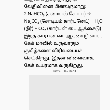
வேதிவினை பின்வருமாறு:
2 NaHCO₃ (சமையல் சோடா) →
Na₂CO₃ (சோடியம் கார்பனேட்) + H₂O
(நீர்) + CO₂ (கார்பன் டை ஆக்சைடு)
இந்த கார்பன் டை ஆக்சைடு வாயு,
கேக் மாவில் உருவாகும்
குமிழ்களை விரிவடையச்
செய்கிறது. இதன் விளைவாக,
கேக் உயரமாக வருகிறது.
- ADVERTISEMENT -