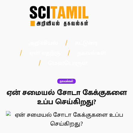
அறிவியல்
கட்டுரை
ஏன் எதற்கு
தகவல்கள்
மென்பொருள்
தகவல்கள்
ஏன் சமையல் சோடா கேக்குகளை
உப்ப செய்கிறது?