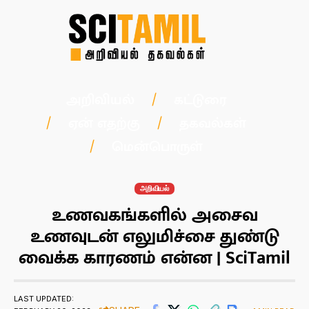
அறிவியல்
கட்டுரை
ஏன் எதற்கு
தகவல்கள்
மென்பொருள்
அறிவியல்
உணவகங்களில் அசைவ
உணவுடன் எலுமிச்சை துண்டு
வைக்க காரணம் என்ன | SciTamil
LAST UPDATED: