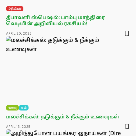
அறிவியல்
தீபாவளி ஸ்பெஷல்: பாம்பு மாத்திரை
வெடியின் அறிவியல் ரகசியம்!
APRIL 20, 2025
உணவு
உடல்
மலச்சிக்கல்: தடுக்கும் & நீக்கும் உணவுகள்
APRIL 13, 2025