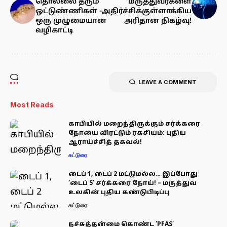
தொல்லை தரும்
மருத்துவர்களை
ஒட்டுண்ணிகள் –
அதிர்ச்சிக்குள்ளாக்கிய
ஒரு முழுமையான
அரிதான நிகழ்வு!
வழிகாட்டி
LEAVE A COMMENT
Most Reads
காபியில் மறைந்திருக்கும் சர்க்கரை
நோயை விரட்டும் ரகசியம்: புதிய
ஆராய்ச்சித் தகவல்!
கட்டுரை
டைப் 1, டைப் 2 மட்டுமல்ல… இப்போது
‘டைப் 5’ சர்க்கரை நோய்! – மருத்துவ
உலகின் புதிய கண்டுபிடிப்பு
கட்டுரை
நச்சுத்தன்மை கொண்ட ‘PFAS’