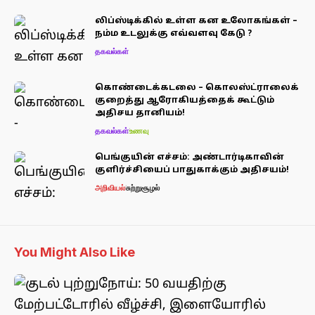
லிப்ஸ்டிக்கில் உள்ள கன உலோகங்கள் –
நம்ம உடலுக்கு எவ்வளவு கேடு ?
தகவல்கள்
கொண்டைக்கடலை – கொலஸ்ட்ராலைக்
குறைத்து ஆரோகியத்தைக் கூட்டும்
அதிசய தானியம்!
தகவல்கள்
உணவு
பெங்குயின் எச்சம்: அண்டார்டிகாவின்
குளிர்ச்சியைப் பாதுகாக்கும் அதிசயம்!
அறிவியல்
சுற்றுசூழல்
You Might Also Like