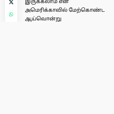
இருக்கலாம் என
அமெரிக்காவில் மேற்கொண்ட
ஆய்வொன்று
தெரிவித்துள்ளது. இந்த
ஆராய்ச்சியின் முடிவுகள்
நவம்பர் 4
அன்று
புற்றுநோய்
எனும் மருத்துவ இதழில்
வெளியிடப்பட்டது.
இதற்கிடையில், இந்த
பூச்சிக்கொல்லிகளில் நான்கு
வகைகள் புரோஸ்டேட்
புற்றுநோயால் ஏற்படும்
மரணங்களுடனும்