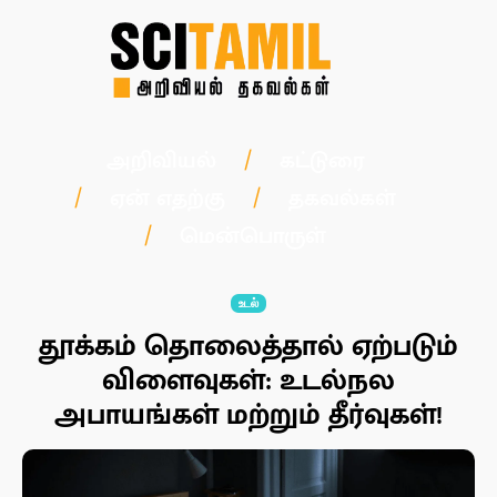
அறிவியல்
கட்டுரை
ஏன் எதற்கு
தகவல்கள்
மென்பொருள்
உடல்
தூக்கம் தொலைத்தால் ஏற்படும்
விளைவுகள்: உடல்நல
அபாயங்கள் மற்றும் தீர்வுகள்!