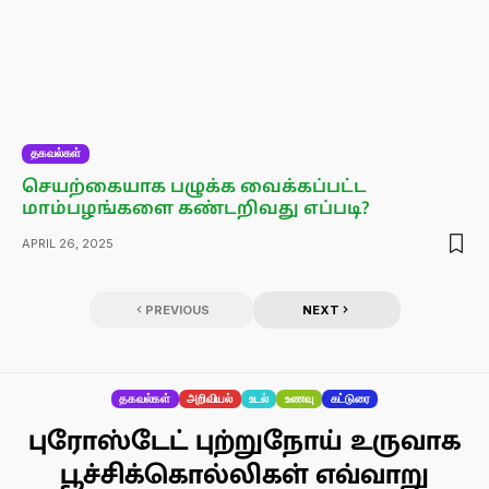
தகவல்கள்
செயற்கையாக பழுக்க வைக்கப்பட்ட
மாம்பழங்களை கண்டறிவது எப்படி?
APRIL 26, 2025
PREVIOUS
NEXT
தகவல்கள்
அறிவியல்
உடல்
உணவு
கட்டுரை
புரோஸ்டேட் புற்றுநோய் உருவாக
பூச்சிக்கொல்லிகள் எவ்வாறு