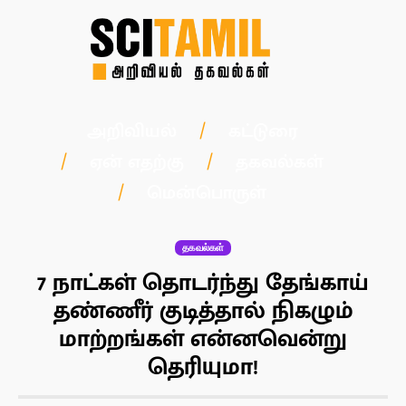
அறிவியல்
கட்டுரை
ஏன் எதற்கு
தகவல்கள்
மென்பொருள்
தகவல்கள்
7 நாட்கள் தொடர்ந்து தேங்காய்
தண்ணீர் குடித்தால் நிகழும்
மாற்றங்கள் என்னவென்று
தெரியுமா!