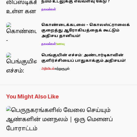
நம்ம உடலுக்கு எவ்வளவு கேடு ?
தகவல்கள்
கொண்டைக்கடலை – கொலஸ்ட்ராலைக்
குறைத்து ஆரோகியத்தைக் கூட்டும்
அதிசய தானியம்!
தகவல்கள்
உணவு
பெங்குயின் எச்சம்: அண்டார்டிகாவின்
குளிர்ச்சியைப் பாதுகாக்கும் அதிசயம்!
அறிவியல்
சுற்றுசூழல்
You Might Also Like