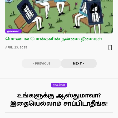
தகவல்கள்
மொபைல் போன்களின் நன்மை தீமைகள்
APRIL 23, 2025
PREVIOUS
NEXT
தகவல்கள்
உங்களுக்கு ஆஸ்துமாவா?
இதையெல்லாம் சாப்பிடாதீங்க!