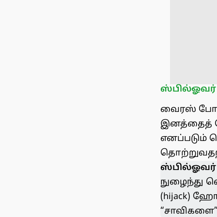
ஸ்பில்ஓவர் (
வைரஸ் போன்
இனத்தைத் தொ
எனப்படும் 
தொற்றுவதற
ஸ்பில்ஓவர
நுழைந்து வ
(hijack) ஹோ
“சாவிகளை” 