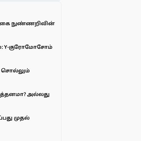
ெயற்கை நுண்ணறிவின்
றம்: Y-குரோமோசோம்
் சொல்லும்
லித்தனமா? அல்லது
்பது முதல்