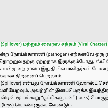
Spillover) மற்றும் வைரஸ் சத்தம் (Viral Chatter)
ற நோய்க்காரணி (pathogen) ஏற்கனவே ஒரு குற
ற்றுவதற்கு ஏற்றதாக இருக்கும்போது, ஸ்பில்ஓவ
செயல்முறை மூலம் இறுதியில் மனிதர்கள் போன்
்கான திறனைப் பெறலாம்.
்
(Spillover) என்பது நோய்க்காரணி ஹோஸ்ட் செல
ெளியேறவும், அவற்றின் இனப்பெருக்க இயந்தி
ஸ்டின் மூலக்கூறு “பூட்டுகளுடன்” (locks) பொருந
(keys) கொண்டிருக்க வேண்டும்.