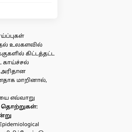
்ப்புகள்
ுதல் உலகளவில்
ுகளில் கிட்டத்தட்ட
 காய்ச்சல்
த அரிதான
தாக மாறினால்,
யை எவ்வாறு
ய தொற்றுகள்:
ன்று
 Epidemiological