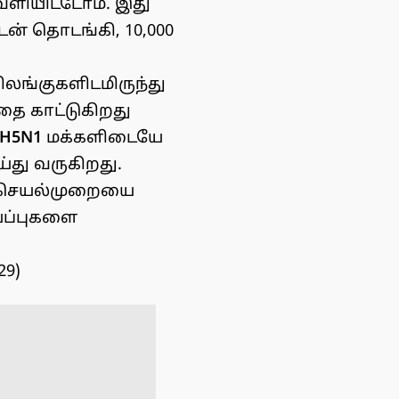
 வெளியிட்டோம். இது
ன் தொடங்கி, 10,000
ிலங்குகளிடமிருந்து
தை காட்டுகிறது
H5N1
மக்களிடையே
்து வருகிறது.
த செயல்முறையை
்ப்புகளை
29)