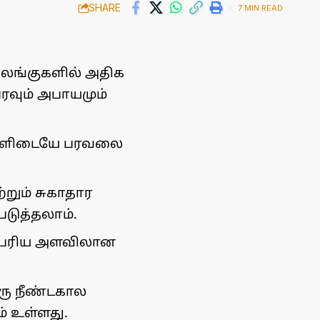
SHARE
7 MIN READ
ிலங்குகளில் அதிக
ரவும் அபாயமும்
ர்களிடையே பரவலை
றும் சுகாதார
படுத்தலாம்.
 பெரிய அளவிலான
ரு நீண்டகால
் உள்ளது.