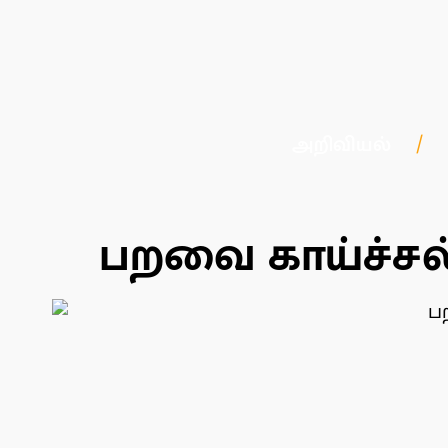
அறிவியல்
பறவை காய்ச்சல்