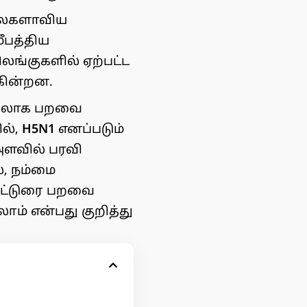
) உலகளாவிய
மீபத்திய
லங்குகளில் ஏற்பட்ட
கின்றன.
த்தலாக பறவை
ில்,
H5N1
எனப்படும்
அளவில் பரவி
், நம்மை
கட்டுரை பறவை
ாம் என்பது குறித்து