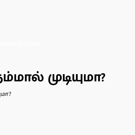
மென்பொருள்
்மால் முடியுமா?