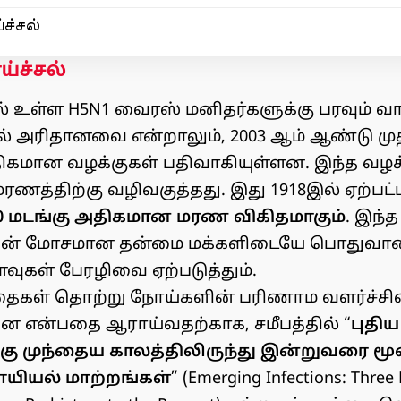
ச்சல்
்ச்சல்
உள்ள H5N1 வைரஸ் மனிதர்களுக்கு பரவும் வாய
ில் அரிதானவை என்றாலும், 2003 ஆம் ஆண்டு ம
திகமான வழக்குகள் பதிவாகியுள்ளன. இந்த வழக்க
மரணத்திற்கு வழிவகுத்தது. இது 1918இல் ஏற்பட்ட
0 மடங்கு அதிகமான மரண விகிதமாகும்
. இந்
ன் மோசமான தன்மை மக்களிடையே பொதுவான
ுகள் பேரழிவை ஏற்படுத்தும்.
தைகள் தொற்று நோய்களின் பரிணாம வளர்ச்சி
 என்பதை ஆராய்வதற்காக, சமீபத்தில் “
புதி
கு முந்தைய காலத்திலிருந்து இன்றுவரை மூ
ியல் மாற்றங்கள்
” (Emerging Infections: Three