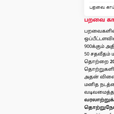
பறவை காய்
பறவை காய
பறவைகளில் 
ஒப்பீட்டளவ
900க்கும் அ
50 சதவீதம் 
தொற்றை
2
தொற்றுகளி
அதன் விளைவ
மனித நடத்
வடிவமைத்தன
வரலாற்றுக்
தொற்றுநோய