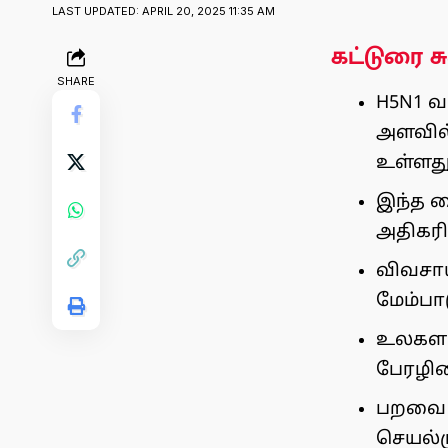
LAST UPDATED: APRIL 20, 2025 11:35 AM
கட்டுரை சு
SHARE
H5N1 வ
அளவில்
உள்ளது
இந்த வ
அதிகரிக
விவசாய
மேம்பா
உலகளாவ
பேரழிவ
பறவை க
செயல்ம