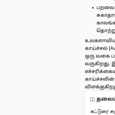
பறவை க
சுகாதார
காலங்க
தொற்று
உலகளாவிய ப
காய்ச்சல் (
ஒரு வகை ப
வருகிறது. இ
எச்சரிக்கை
காய்ச்சலின்
விளக்குகிறத
தலைப்
கட்டுரை சுர