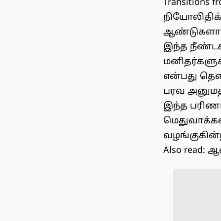
Transitions 
நியோலிதிக்
ஆண்டுகளாக
இந்த நீண்ட
மனிதர்களுக
என்பது தெ
பரவ அனுமதி
இந்த பரிண
மெதுவாக்கவ
வழங்குகின
Also read:
ஆண