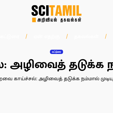
கட்டுரை
ஏன் எதற்கு
தகவல்கள்
கட்டுரை
: அழிவைத் தடுக்க நம