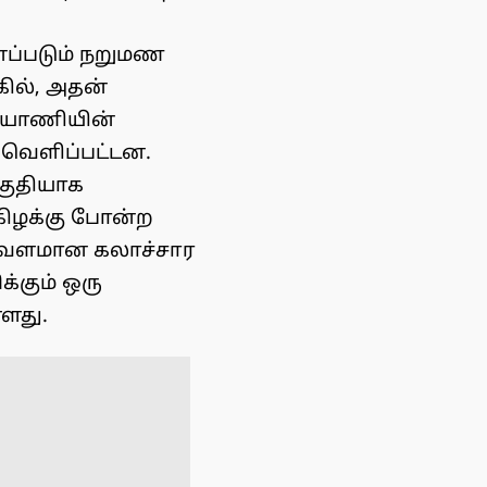
னப்படும் நறுமண
கில், அதன்
ரியாணியின்
 வெளிப்பட்டன.
குதியாக
 கிழக்கு போன்ற
் வளமான கலாச்சார
்கும் ஒரு
ளது.