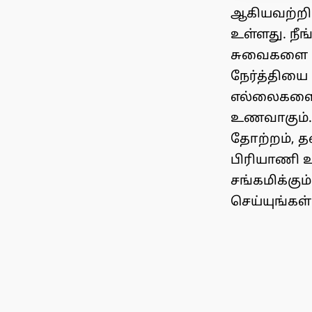
ஆகியவற்றின
உள்ளது. நீ
சுவைகளை வ
நேர்த்தியை 
எல்லைகளைத்
உணவாகும். 
தோற்றம், 
பிரியாணி உ
சங்கமிக்கு
செய்யுங்கள்