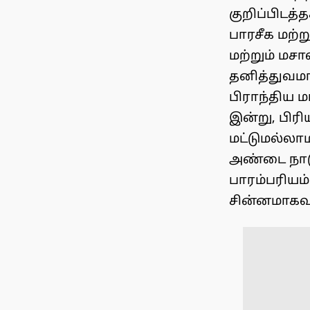
குறிப்பிடத்
பாரசீக மற்
மற்றும் மச
தனித்துவமா
பிராந்திய 
இன்று, பி
மட்டுமல்லா
அண்டை நாடு
பாரம்பரியம
சின்னமாகவு