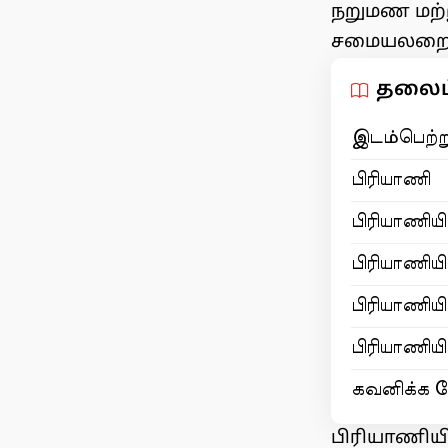
நறுமண மற்
சமையலறைகள
தலைப்
இடம்பெற்ற
பிரியாணி
பிரியாணிய
பிரியாணிய
பிரியாணிய
பிரியாணிய
கவனிக்க 
பிரியாணியி