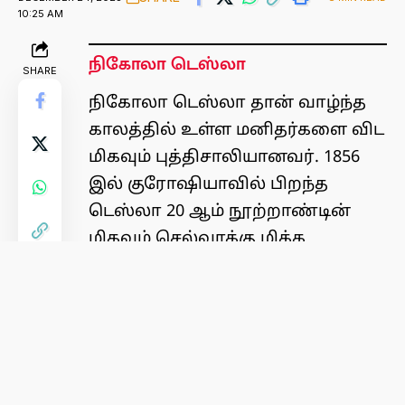
10:25 AM
நிகோலா டெஸ்லா
SHARE
நிகோலா டெஸ்லா தான் வாழ்ந்த
காலத்தில் உள்ள மனிதர்களை விட
மிகவும் புத்திசாலியானவர். 1856
இல் குரோஷியாவில் பிறந்த
டெஸ்லா 20 ஆம் நூற்றாண்டின்
மிகவும் செல்வாக்கு மிக்க
கண்டுபிடிப்பாளர்களில்
ஒருவரானார். மின் பொறியியல்
துறையில் அவரது பங்களிப்புகள்
உலகில் நீடித்த தாக்கத்தை
ஏற்படுத்தியுள்ளன, மேலும் அவரது
பெயர் இன்றும் அங்கீகரிக்கப்பட்டு