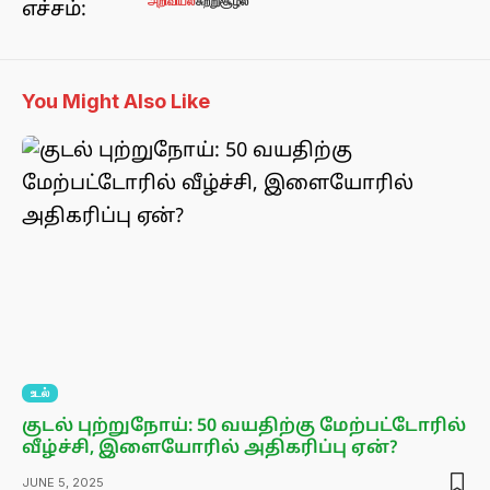
அறிவியல்
சுற்றுசூழல்
You Might Also Like
உடல்
குடல் புற்றுநோய்: 50 வயதிற்கு மேற்பட்டோரில்
வீழ்ச்சி, இளையோரில் அதிகரிப்பு ஏன்?
JUNE 5, 2025