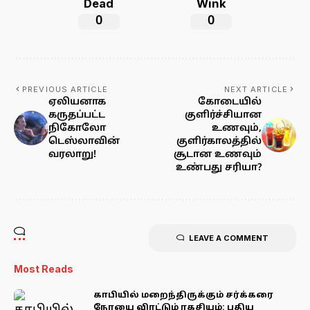
Dead
Wink
0
0
PREVIOUS ARTICLE
NEXT ARTICLE
ஏலியனாக
கோடையில்
கருதப்பட்ட
குளிர்ச்சியான
நிகோலோ
உணவும்,
டெஸ்லாவின்
குளிர்காலத்தில்
வரலாறு!
சூடான உணவும்
உண்பது சரியா?
LEAVE A COMMENT
Most Reads
காபியில் மறைந்திருக்கும் சர்க்கரை
நோயை விரட்டும் ரகசியம்: புதிய