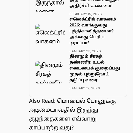
அறிவியல் சொல்லும்
அதிர்ச்சி உண்மை!
FEBRUARY 15, 2026
எலெக்ட்ரிக் வாகனம்
2026: வாங்குவது
புத்திசாலித்தனமா?
அல்லது பெரிய
டிராப்பா?
JANUARY 23, 2026
தினமும் சீரகத்
தண்ணீர்: உடல்
எடையைக் குறைப்பது
முதல் புற்றுநோய்
தடுப்பு வரை
JANUARY 12, 2026
Also Read:
மொபைல் போனுக்கு
அடிமையாவதில் இருந்து
குழந்தைகளை எவ்வாறு
காப்பாற்றுவது?