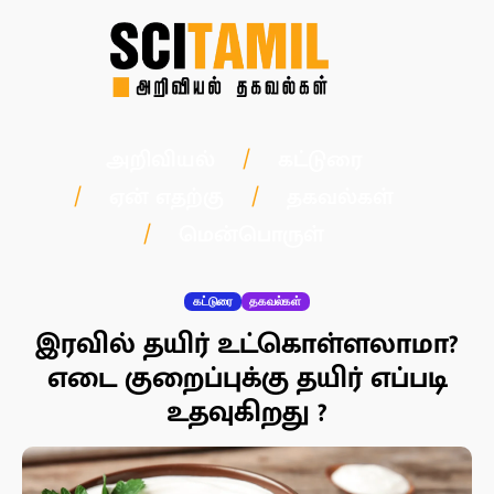
அறிவியல்
கட்டுரை
ஏன் எதற்கு
தகவல்கள்
மென்பொருள்
கட்டுரை
தகவல்கள்
இரவில் தயிர் உட்கொள்ளலாமா?
எடை குறைப்புக்கு தயிர் எப்படி
உதவுகிறது ?