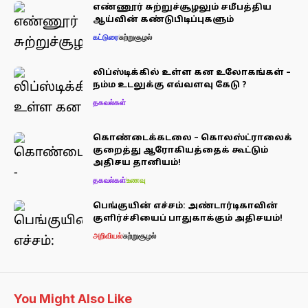
எண்ணூர் சுற்றுச்சூழலும் சமீபத்திய
ஆய்வின் கண்டுபிடிப்புகளும்
கட்டுரை
சுற்றுசூழல்
லிப்ஸ்டிக்கில் உள்ள கன உலோகங்கள் –
நம்ம உடலுக்கு எவ்வளவு கேடு ?
தகவல்கள்
கொண்டைக்கடலை – கொலஸ்ட்ராலைக்
குறைத்து ஆரோகியத்தைக் கூட்டும்
அதிசய தானியம்!
தகவல்கள்
உணவு
பெங்குயின் எச்சம்: அண்டார்டிகாவின்
குளிர்ச்சியைப் பாதுகாக்கும் அதிசயம்!
அறிவியல்
சுற்றுசூழல்
You Might Also Like