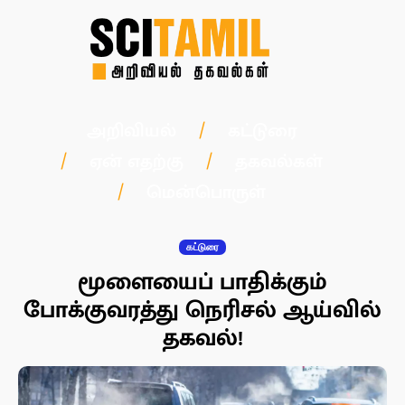
அறிவியல்
கட்டுரை
ஏன் எதற்கு
தகவல்கள்
மென்பொருள்
கட்டுரை
மூளையைப் பாதிக்கும்
போக்குவரத்து நெரிசல் ஆய்வில்
தகவல்!