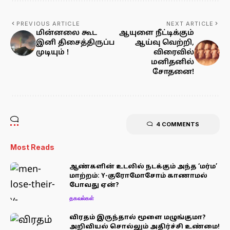
PREVIOUS ARTICLE
NEXT ARTICLE
மின்னலை கூட
ஆயுளை நீட்டிக்கும்
இனி திசைத்திருப்ப
ஆய்வு வெற்றி,
முடியும் !
விரைவில்
மனிதனில்
சோதனை!
4 COMMENTS
Most Reads
ஆண்களின் உடலில் நடக்கும் அந்த ‘மர்ம’
மாற்றம்: Y-குரோமோசோம் காணாமல்
போவது ஏன்?
தகவல்கள்
விரதம் இருந்தால் மூளை மழுங்குமா?
அறிவியல் சொல்லும் அதிர்ச்சி உண்மை!