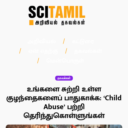
அறிவியல்
கட்டுரை
ஏன் எதற்கு
தகவல்கள்
மென்பொருள்
தகவல்கள்
உங்களை சுற்றி உள்ள
குழந்தைகளைப் பாதுகாக்க: ‘Child
Abuse’ பற்றி
தெரிந்துகொள்ளுங்கள்