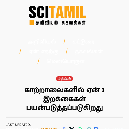
அறிவியல்
கட்டுரை
ஏன் எதற்கு
தகவல்கள்
மென்பொருள்
அறிவியல்
காற்றாலைகளில் ஏன் 3
இறக்கைகள்
பயன்படுத்தப்படுகிறது
LAST UPDATED: