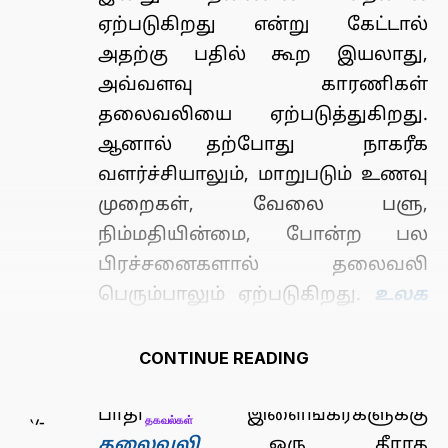
ஏற்படுகிறது என்று கேட்டால்
அதற்கு பதில் கூற இயலாது,
அவ்வளவு காரணிகள்
தலைவலியை ஏற்படுத்துகிறது.
ஆனால் தற்போது நாகரீக
வளர்ச்சியாலும், மாறுபடும் உணவு
முறைகள், வேலை பளு,
நிம்மதியின்மை, போன்ற பல
பிரச்சனைகளால் தலைவலி
பெரும்பாலும் ஏற்படுகிறது.
உலக
Most Reads
சுகாதார நிறுவனத்தின்
கருத்தின் படி உலகில் உள்ள
CONTINUE READING
ஆண்களின் உடலில் நடக்கும் அந்த
‘மர்ம’ மாற்றம்: Y-குரோமோசோம்
இளைஞர்களில்
காணாமல் போவது ஏன்?
பாதி இளைங்கர்களுக்கு
தகவல்கள்
தலைவலி
ஒரு தீராத