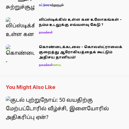
கட்டுரை
சுற்றுசூழல்
லிப்ஸ்டிக்கில் உள்ள கன உலோகங்கள் –
நம்ம உடலுக்கு எவ்வளவு கேடு ?
தகவல்கள்
கொண்டைக்கடலை – கொலஸ்ட்ராலைக்
குறைத்து ஆரோகியத்தைக் கூட்டும்
அதிசய தானியம்!
தகவல்கள்
உணவு
You Might Also Like