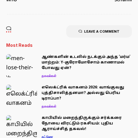
WHO
SciTamil
LEAVE A COMMENT
Most Reads
ஆண்களின் உடலில் நடக்கும் அந்த ‘மர்ம’
மாற்றம்: Y-குரோமோசோம் காணாமல்
போவது ஏன்?
தகவல்கள்
எலெக்ட்ரிக் வாகனம் 2026: வாங்குவது
புத்திசாலித்தனமா? அல்லது பெரிய
டிராப்பா?
தகவல்கள்
காபியில் மறைந்திருக்கும் சர்க்கரை
நோயை விரட்டும் ரகசியம்: புதிய
ஆராய்ச்சித் தகவல்!
கட்டுரை