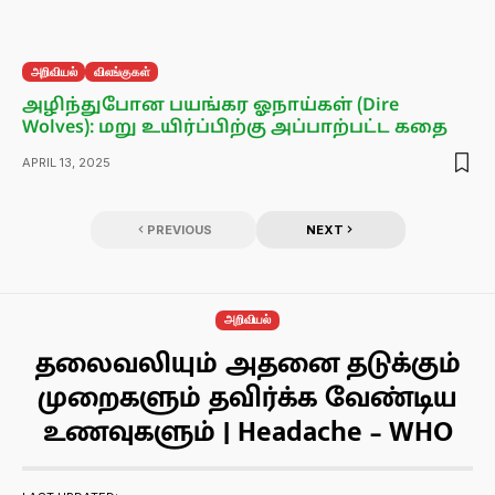
அறிவியல்
விலங்குகள்
அழிந்துபோன பயங்கர ஓநாய்கள் (Dire
Wolves): மறு உயிர்ப்பிற்கு அப்பாற்பட்ட கதை
APRIL 13, 2025
PREVIOUS
NEXT
அறிவியல்
தலைவலியும் அதனை தடுக்கும்
முறைகளும் தவிர்க்க வேண்டிய
உணவுகளும் | Headache – WHO