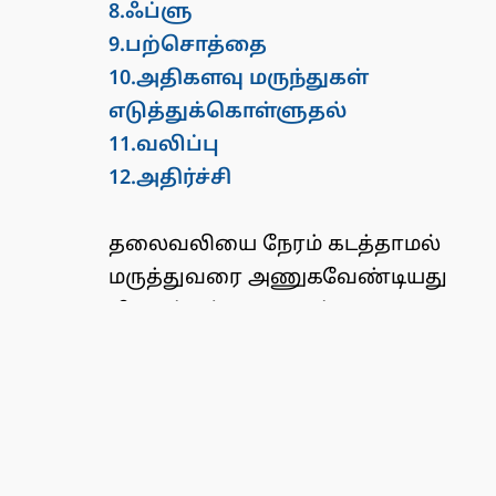
8.ஃப்ளு
9.பற்சொத்தை
10.அதிகளவு மருந்துகள்
எடுத்துக்கொள்ளுதல்
11.வலிப்பு
12.அதிர்ச்சி
தலைவலியை நேரம் கடத்தாமல்
மருத்துவரை அணுகவேண்டியது
மிகவும் கட்டாயமாகும்.
இல்லையேல் அது பலப்
பிரச்சனைகளை வழிவகுக்கும்.
அண்டார்டிக்காவில்
கண்டுபிடிக்கப்பட்ட உலகின்
மிகவும் பெரிய சிலந்தியும்