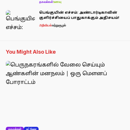
தகவல்கள்
உணவு
பெங்குயின் எச்சம்: அண்டார்டிகாவின்
குளிர்ச்சியைப் பாதுகாக்கும் அதிசயம்!
அறிவியல்
சுற்றுசூழல்
You Might Also Like
தகவல்கள்
கட்டுரை