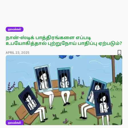
தகவல்கள்
நான்-ஸ்டிக் பாத்திரங்களை எப்படி
உபயோகித்தால் புற்றுநோய் பாதிப்பு ஏற்படும்?
APRIL 23, 2025
தகவல்கள்