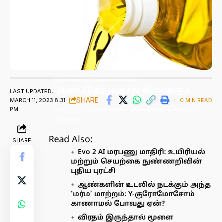
நல்லெண்ணையை
பயன்படுத்துவதால் கிடைக்கும்
LAST UPDATED:
SHARE
MARCH 11, 2023 8:31
0 MIN READ
நன்மைகள்!
PM
சமையலில் நல்லெண்ணையை பயன்படுத்துவதால் கிடைக்கும்
நன்மைகள்
Read Also:
SHARE
Evo 2 AI மரபணு மாதிரி: உயிரியல்
மற்றும் செயற்கை நுண்ணறிவின்
புதிய புரட்சி
ஆண்களின் உடலில் நடக்கும் அந்த
‘மர்ம’ மாற்றம்: Y-குரோமோசோம்
காணாமல் போவது ஏன்?
விரதம் இருந்தால் மூளை