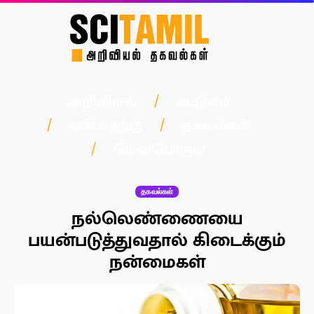
அறிவியல்
கட்டுரை
ஏன் எதற்கு
தகவல்கள்
மென்பொருள்
தகவல்கள்
நல்லெண்ணையை
பயன்படுத்துவதால் கிடைக்கும்
நன்மைகள்