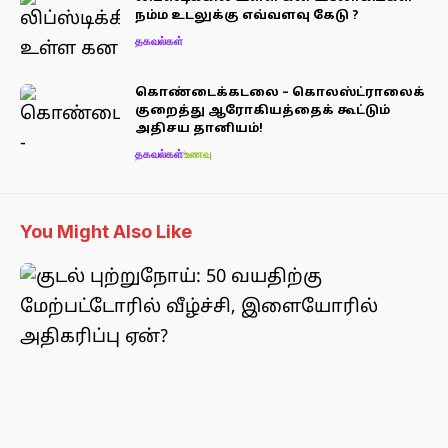
நம்ம உடலுக்கு எவ்வளவு கேடு ?
தகவல்கள்
கொண்டைக்கடலை – கொலஸ்ட்ராலைக்
குறைத்து ஆரோகியத்தைக் கூட்டும்
அதிசய தானியம்!
தகவல்கள்
உணவு
You Might Also Like