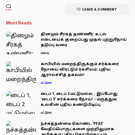
LEAVE A COMMENT
Most Reads
தினமும் சீரகத் தண்ணீர்: உடல்
எடையைக் குறைப்பது முதல் புற்றுநோய்
தடுப்பு வரை
உணவு
காபியில் மறைந்திருக்கும் சர்க்கரை
நோயை விரட்டும் ரகசியம்: புதிய
ஆராய்ச்சித் தகவல்!
கட்டுரை
டைப் 1, டைப் 2 மட்டுமல்ல… இப்போது
‘டைப் 5’ சர்க்கரை நோய்! – மருத்துவ
உலகின் புதிய கண்டுபிடிப்பு
கட்டுரை
நச்சுத்தன்மை கொண்ட ‘PFAS’
வேதிப்பொருட்களை முற்றிலுமாக
அழிக்கும் புதிய தொழில்நுட்பம்