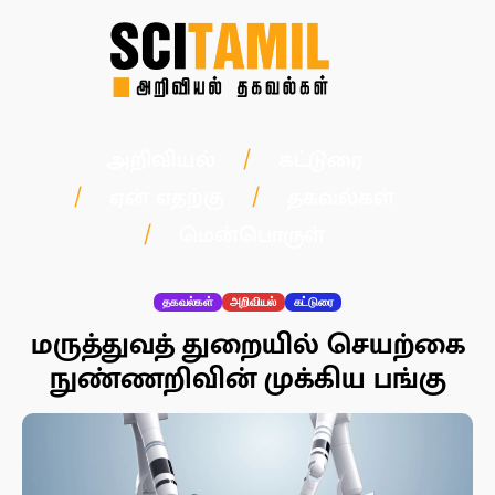
அறிவியல்
கட்டுரை
ஏன் எதற்கு
தகவல்கள்
மென்பொருள்
தகவல்கள்
அறிவியல்
கட்டுரை
மருத்துவத் துறையில் செயற்கை
நுண்ணறிவின் முக்கிய பங்கு