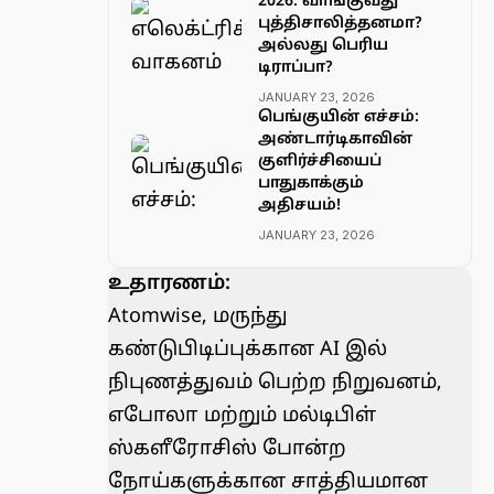
2026: வாங்குவது
புத்திசாலித்தனமா?
அல்லது பெரிய
டிராப்பா?
JANUARY 23, 2026
பெங்குயின் எச்சம்:
அண்டார்டிகாவின்
குளிர்ச்சியைப்
பாதுகாக்கும்
அதிசயம்!
JANUARY 23, 2026
உதாரணம்:
Atomwise
, மருந்து
கண்டுபிடிப்புக்கான AI இல்
நிபுணத்துவம் பெற்ற நிறுவனம்,
எபோலா மற்றும் மல்டிபிள்
ஸ்களீரோசிஸ் போன்ற
நோய்களுக்கான சாத்தியமான