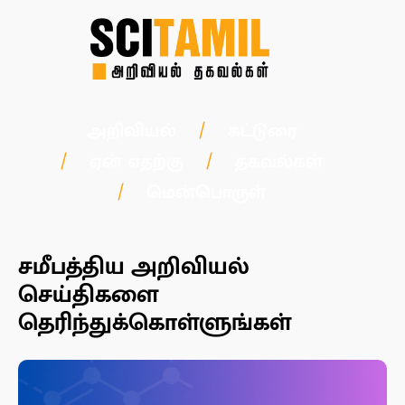
அறிவியல்
கட்டுரை
ஏன் எதற்கு
தகவல்கள்
மென்பொருள்
சமீபத்திய அறிவியல்
செய்திகளை
தெரிந்துக்கொள்ளுங்கள்