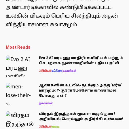
அண்டார்டிக்காவில் கண்டுபிடிக்கப்பட்ட
உலகின் மிகவும் பெரிய சிலந்தியும் அதன்
வித்தியாசமான சுவாசமும்
Most Reads
Evo 2 AI மரபணு மாதிரி: உயிரியல் மற்றும்
செயற்கை நுண்ணறிவின் புதிய புரட்சி
அறிவியல்
கட்டுரை
தகவல்கள்
ஆண்களின் உடலில் நடக்கும் அந்த ‘மர்ம’
மாற்றம்: Y-குரோமோசோம் காணாமல்
போவது ஏன்?
தகவல்கள்
விரதம் இருந்தால் மூளை மழுங்குமா?
அறிவியல் சொல்லும் அதிர்ச்சி உண்மை!
அறிவியல்
உணவு