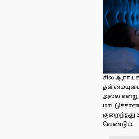
சில ஆராய்ச்
தன்மையுடைய
அல்ல என்று
மாட்டுச்சா
குறைந்தது
வேண்டும்.