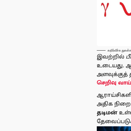
கதிர்வீச்சு துகள்
இவற்றில்
ப
உடையது. 
அளவுக்குத
செறிவு வாய்
ஆராய்சிகளி
அதிக நிறை
தடிமன்
உள்
தேவைப்படுக