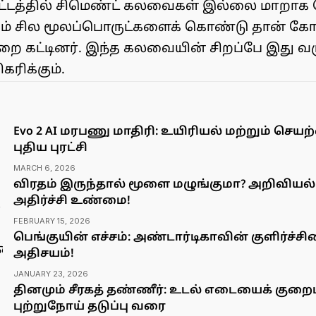
ட்டத்தில் சிமெண்ட் கலவைகள் இல்லை மாறாக வெ
ம் சில மூலப்பொருட்களைக் கொண்டு தான் கோ
ை கட்டினர். இந்த கலவையின் சிறப்பே இது வ
ரிக்கும்.
Evo 2 AI மரபணு மாதிரி: உயிரியல் மற்றும் ச
புதிய புரட்சி
MARCH 6, 2026
விரதம் இருந்தால் மூளை மழுங்குமா? அறிவியல
அதிர்ச்சி உண்மை!
FEBRUARY 15, 2026
பெங்குயின் எச்சம்: அண்டார்டிகாவின் குளிர்ச்சி
அதிசயம்!
JANUARY 23, 2026
தினமும் சீரகத் தண்ணீர்: உடல் எடையைக் குறைப
புற்றுநோய் தடுப்பு வரை