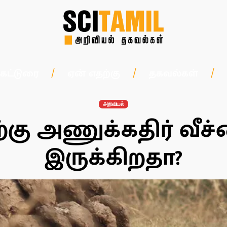
கட்டுரை
ஏன் எதற்கு
தகவல்கள்
அறிவியல்
ற்கு அணுக்கதிர் வீச்
இருக்கிறதா?