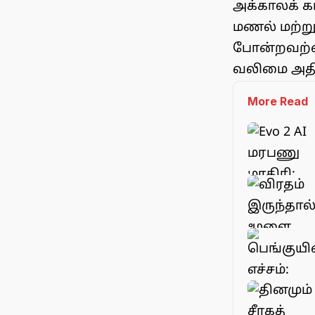
அக்காலக் க
மணல் மற்று
போன்றவற்ற
வலிமை அதிக
More Read