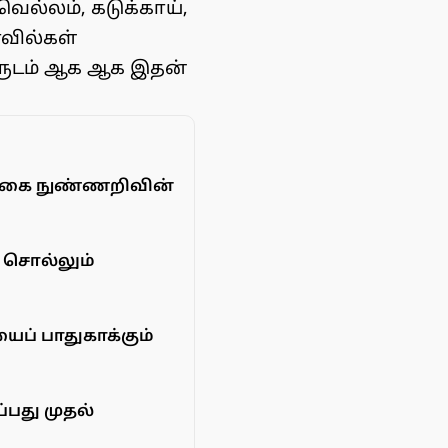
ல்லம், கடுக்காய்,
வில்கள்
ருடம் ஆக ஆக இதன்
ெயற்கை நுண்ணறிவின்
் சொல்லும்
யைப் பாதுகாக்கும்
்பது முதல்