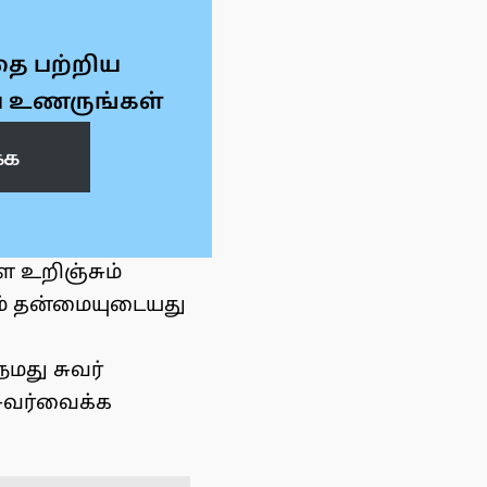
தை பற்றிய
உணருங்கள்
க்க
ை உறிஞ்சும்
ம் தன்மையுடையது
மது சுவர்
ுவர்வைக்க