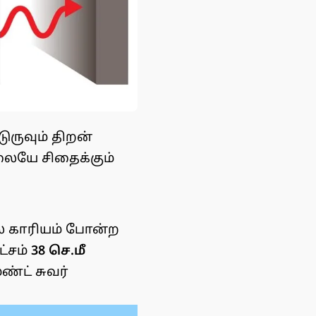
ுருவும் திறன்
லையே சிதைக்கும்
் காரியம் போன்ற
்சம்
38 செ.மீ
்ட் சுவர்