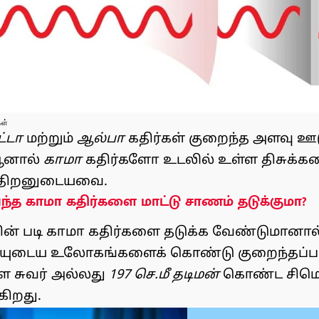
கள்
ீட்டா
மற்றும்
ஆல்பா
கதிர்கள் குறைந்த அளவு ஊட
ஆனால்
காமா
கதிர்களோ உடலில் உள்ள திசுக்க
் திறனுடையவை.
ந்த காமா கதிர்களை மாட்டு சாணம் தடுக்குமா?
ன் படி காமா கதிர்களை தடுக்க வேண்டுமானால
யுடைய உலோகங்களைக் கொண்டு குறைந்தப்பட
ள சுவர் அல்லது
197 செ.மீ தடிமன்
கொண்ட சிமெண
ிறது.