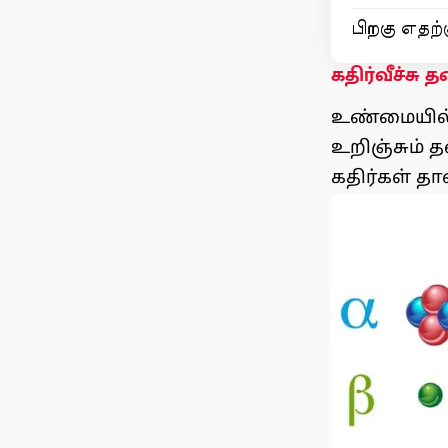
பிறகு எதற்க
கதிர்வீச்சு 
உண்மையில்
உறிஞ்சும்
கதிர்கள் தா