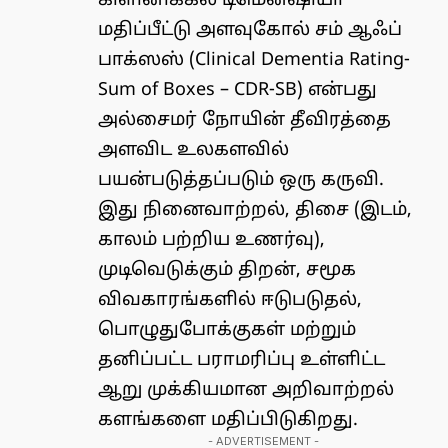
கிளினிக்கல் டிமென்ஷியா
மதிப்பீட்டு அளவுகோல் சம் ஆஃப்
பாக்ஸஸ் (Clinical Dementia Rating-
Sum of Boxes – CDR-SB) என்பது
அல்சைமர் நோயின் தீவிரத்தை
அளவிட உலகளவில்
பயன்படுத்தப்படும் ஒரு கருவி.
இது நினைவாற்றல், திசை (இடம்,
காலம் பற்றிய உணர்வு),
முடிவெடுக்கும் திறன், சமூக
விவகாரங்களில் ஈடுபடுதல்,
பொழுதுபோக்குகள் மற்றும்
தனிப்பட்ட பராமரிப்பு உள்ளிட்ட
ஆறு முக்கியமான அறிவாற்றல்
களங்களை மதிப்பிடுகிறது.
- ADVERTISEMENT -