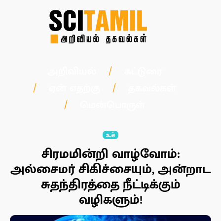
அறிவியல்
கட்டுரை
ஏன் எதற்கு
தகவல்கள்
மென்பொருள்
உடல்
சிரமமின்றி வாழ்வோம்:
அல்சைமர் சிகிச்சையும், அன்றாட
சுதந்திரத்தை நீட்டிக்கும்
வழிகளும்!