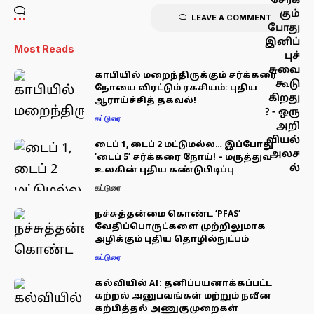
LEAVE A COMMENT
Most Reads
காபியில் மறைந்திருக்கும் சர்க்கரை
நோயை விரட்டும் ரகசியம்: புதிய
ஆராய்ச்சித் தகவல்!
கட்டுரை
டைப் 1, டைப் 2 மட்டுமல்ல… இப்போது
‘டைப் 5’ சர்க்கரை நோய்! – மருத்துவ
உலகின் புதிய கண்டுபிடிப்பு
கட்டுரை
நச்சுத்தன்மை கொண்ட ‘PFAS’
வேதிப்பொருட்களை முற்றிலுமாக
அழிக்கும் புதிய தொழில்நுட்பம்
கட்டுரை
கல்வியில் AI: தனிப்பயனாக்கப்பட்ட
கற்றல் அனுபவங்கள் மற்றும் நவீன
கற்பித்தல் அணுகுமுறைகள்