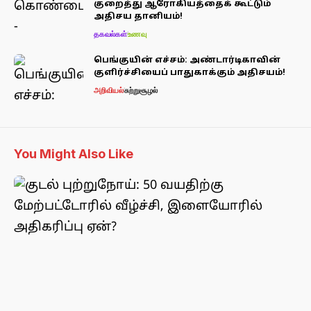
குறைத்து ஆரோகியத்தைக் கூட்டும்
அதிசய தானியம்!
தகவல்கள்
உணவு
பெங்குயின் எச்சம்: அண்டார்டிகாவின்
குளிர்ச்சியைப் பாதுகாக்கும் அதிசயம்!
அறிவியல்
சுற்றுசூழல்
You Might Also Like