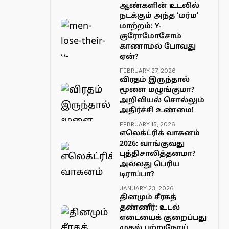
ஆண்களின் உடலில்
நடக்கும் அந்த ‘மர்ம’
மாற்றம்: Y-
குரோமோசோம்
காணாமல் போவது
ஏன்?
FEBRUARY 27, 2026
விரதம் இருந்தால்
மூளை மழுங்குமா?
அறிவியல் சொல்லும்
அதிர்ச்சி உண்மை!
FEBRUARY 15, 2026
எலெக்ட்ரிக் வாகனம்
2026: வாங்குவது
புத்திசாலித்தனமா?
அல்லது பெரிய
டிராப்பா?
JANUARY 23, 2026
தினமும் சீரகத்
தண்ணீர்: உடல்
எடையைக் குறைப்பது
முதல் புற்றுநோய்