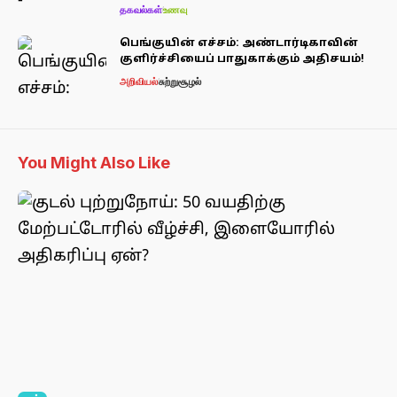
தகவல்கள்
உணவு
பெங்குயின் எச்சம்: அண்டார்டிகாவின்
குளிர்ச்சியைப் பாதுகாக்கும் அதிசயம்!
அறிவியல்
சுற்றுசூழல்
You Might Also Like