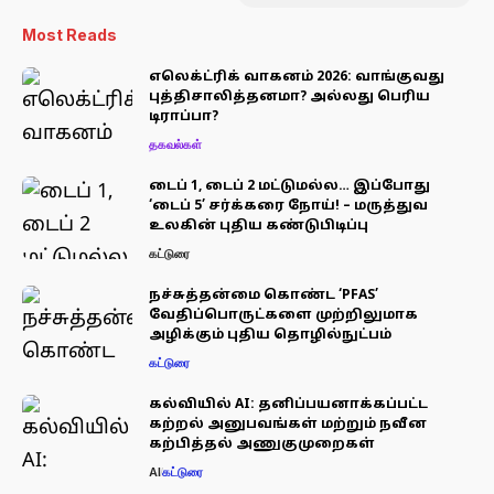
Most Reads
எலெக்ட்ரிக் வாகனம் 2026: வாங்குவது
புத்திசாலித்தனமா? அல்லது பெரிய
டிராப்பா?
தகவல்கள்
டைப் 1, டைப் 2 மட்டுமல்ல… இப்போது
‘டைப் 5’ சர்க்கரை நோய்! – மருத்துவ
உலகின் புதிய கண்டுபிடிப்பு
கட்டுரை
நச்சுத்தன்மை கொண்ட ‘PFAS’
வேதிப்பொருட்களை முற்றிலுமாக
அழிக்கும் புதிய தொழில்நுட்பம்
கட்டுரை
கல்வியில் AI: தனிப்பயனாக்கப்பட்ட
கற்றல் அனுபவங்கள் மற்றும் நவீன
கற்பித்தல் அணுகுமுறைகள்
AI
கட்டுரை