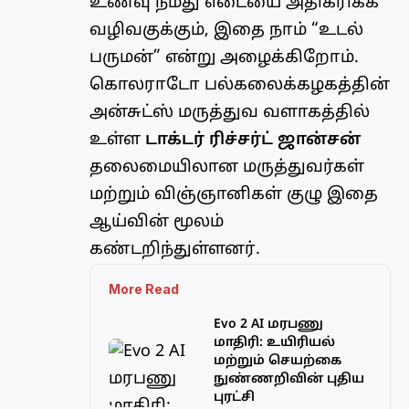
உணவு நமது எடையை அதிகரிக்க
வழிவகுக்கும், இதை நாம் “உடல்
பருமன்” என்று அழைக்கிறோம்.
கொலராடோ பல்கலைக்கழகத்தின்
அன்சுட்ஸ் மருத்துவ வளாகத்தில்
உள்ள
டாக்டர் ரிச்சர்ட் ஜான்சன்
தலைமையிலான மருத்துவர்கள்
மற்றும் விஞ்ஞானிகள் குழு இதை
ஆய்வின் மூலம்
கண்டறிந்துள்ளனர்.
More Read
Evo 2 AI மரபணு
மாதிரி: உயிரியல்
மற்றும் செயற்கை
நுண்ணறிவின் புதிய
புரட்சி