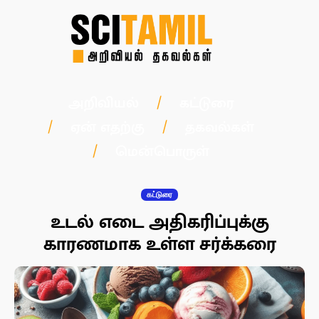
அறிவியல்
கட்டுரை
ஏன் எதற்கு
தகவல்கள்
மென்பொருள்
கட்டுரை
உடல் எடை அதிகரிப்புக்கு
காரணமாக உள்ள சர்க்கரை