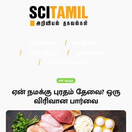
அறிவியல்
கட்டுரை
ஏன் எதற்கு
தகவல்கள்
மென்பொருள்
ஏன் எதற்கு
ஏன் நமக்கு புரதம் தேவை? ஒரு
விரிவான பார்வை