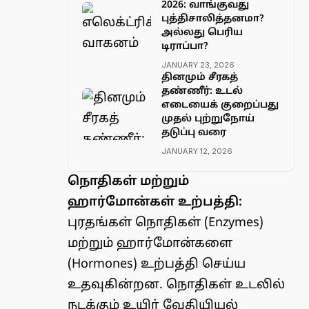
2026: வாங்குவது
புத்திசாலித்தனமா?
அல்லது பெரிய
டிராப்பா?
JANUARY 23, 2026
தினமும் சீரகத்
தண்ணீர்: உடல்
எடையைக் குறைப்பது
முதல் புற்றுநோய்
தடுப்பு வரை
JANUARY 12, 2026
நொதிகள் மற்றும்
ஹார்மோன்கள் உற்பத்தி:
புரதங்கள் நொதிகள் (Enzymes)
மற்றும் ஹார்மோன்களை
(Hormones) உற்பத்தி செய்ய
உதவுகின்றன. நொதிகள் உடலில்
நடக்கும் உயிர் வேதியியல்