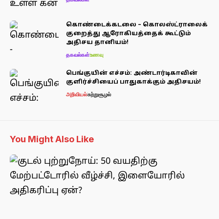
கொண்டைக்கடலை – கொலஸ்ட்ராலைக்
குறைத்து ஆரோகியத்தைக் கூட்டும்
அதிசய தானியம்!
தகவல்கள்
உணவு
பெங்குயின் எச்சம்: அண்டார்டிகாவின்
குளிர்ச்சியைப் பாதுகாக்கும் அதிசயம்!
அறிவியல்
சுற்றுசூழல்
You Might Also Like