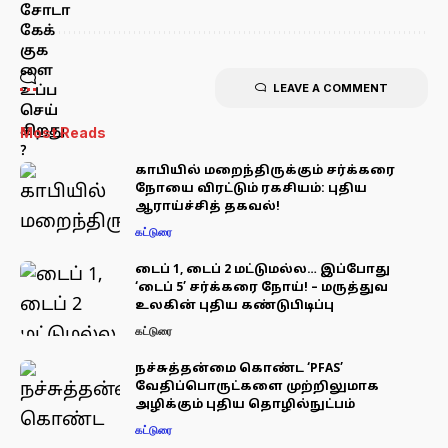
LEAVE A COMMENT
Most Reads
காபியில் மறைந்திருக்கும் சர்க்கரை
நோயை விரட்டும் ரகசியம்: புதிய
ஆராய்ச்சித் தகவல்!
கட்டுரை
டைப் 1, டைப் 2 மட்டுமல்ல… இப்போது
‘டைப் 5’ சர்க்கரை நோய்! – மருத்துவ
உலகின் புதிய கண்டுபிடிப்பு
கட்டுரை
நச்சுத்தன்மை கொண்ட ‘PFAS’
வேதிப்பொருட்களை முற்றிலுமாக
அழிக்கும் புதிய தொழில்நுட்பம்
கட்டுரை