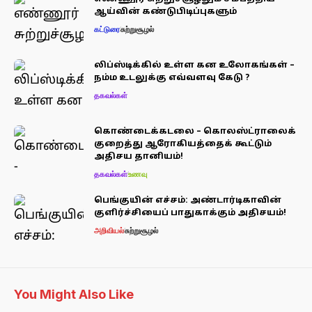
ஆய்வின் கண்டுபிடிப்புகளும்
கட்டுரை
சுற்றுசூழல்
லிப்ஸ்டிக்கில் உள்ள கன உலோகங்கள் –
நம்ம உடலுக்கு எவ்வளவு கேடு ?
தகவல்கள்
கொண்டைக்கடலை – கொலஸ்ட்ராலைக்
குறைத்து ஆரோகியத்தைக் கூட்டும்
அதிசய தானியம்!
தகவல்கள்
உணவு
பெங்குயின் எச்சம்: அண்டார்டிகாவின்
குளிர்ச்சியைப் பாதுகாக்கும் அதிசயம்!
அறிவியல்
சுற்றுசூழல்
You Might Also Like