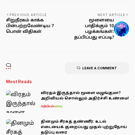
PREVIOUS ARTICLE
NEXT ARTICLE
சிறுநீரகம் காக்க
மூளையை
பின்பற்றவேண்டிய 7
பாதிக்கும் 10
பொன் விதிகள்
பழக்கங்கள்:
தப்பிப்பது எப்படி?
LEAVE A COMMENT
Most Reads
விரதம் இருந்தால் மூளை மழுங்குமா?
அறிவியல் சொல்லும் அதிர்ச்சி உண்மை!
அறிவியல்
உணவு
தினமும் சீரகத் தண்ணீர்: உடல்
எடையைக் குறைப்பது முதல் புற்றுநோய்
தடுப்பு வரை