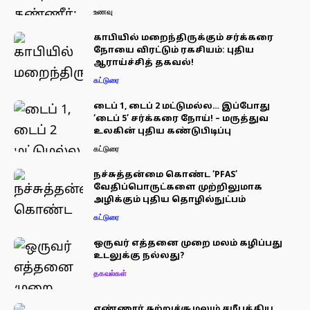
உணவு
காபியில் மறைந்திருக்கும் சர்க்கரை
நோயை விரட்டும் ரகசியம்: புதிய
ஆராய்ச்சித் தகவல்!
கட்டுரை
டைப் 1, டைப் 2 மட்டுமல்ல… இப்போது
‘டைப் 5’ சர்க்கரை நோய்! – மருத்துவ
உலகின் புதிய கண்டுபிடிப்பு
கட்டுரை
நச்சுத்தன்மை கொண்ட ‘PFAS’
வேதிப்பொருட்களை முற்றிலுமாக
அழிக்கும் புதிய தொழில்நுட்பம்
கட்டுரை
ஒருவர் எத்தனை முறை மலம் கழிப்பது
உடலுக்கு நல்லது?
தகவல்கள்
எண்ணூர் சுற்றுச்சூழலும் சமீபத்திய