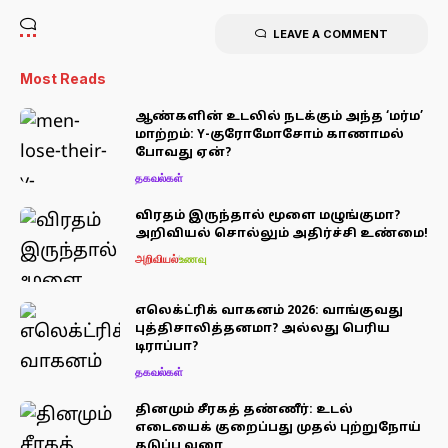
LEAVE A COMMENT
Most Reads
ஆண்களின் உடலில் நடக்கும் அந்த ‘மர்ம’
மாற்றம்: Y-குரோமோசோம் காணாமல்
போவது ஏன்?
தகவல்கள்
விரதம் இருந்தால் மூளை மழுங்குமா?
அறிவியல் சொல்லும் அதிர்ச்சி உண்மை!
அறிவியல்
உணவு
எலெக்ட்ரிக் வாகனம் 2026: வாங்குவது
புத்திசாலித்தனமா? அல்லது பெரிய
டிராப்பா?
தகவல்கள்
தினமும் சீரகத் தண்ணீர்: உடல்
எடையைக் குறைப்பது முதல் புற்றுநோய்
தடுப்பு வரை