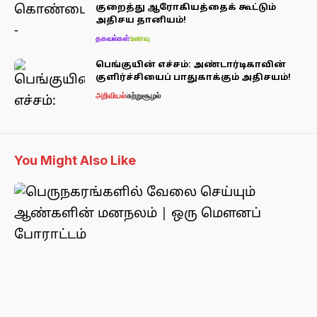
குறைத்து ஆரோகியத்தைக் கூட்டும்
அதிசய தானியம்!
தகவல்கள்
உணவு
பெங்குயின் எச்சம்: அண்டார்டிகாவின்
குளிர்ச்சியைப் பாதுகாக்கும் அதிசயம்!
அறிவியல்
சுற்றுசூழல்
You Might Also Like