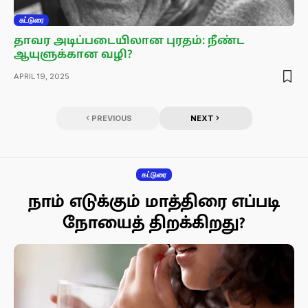
கட்டுரை
தாவர அடிப்படையிலான புரதம்: நீண்ட
ஆயுளுக்கான வழி?
APRIL 19, 2025
PREVIOUS
NEXT
கட்டுரை
நாம் எடுக்கும் மாத்திரை எப்படி
நோயைத் திறக்கிறது?