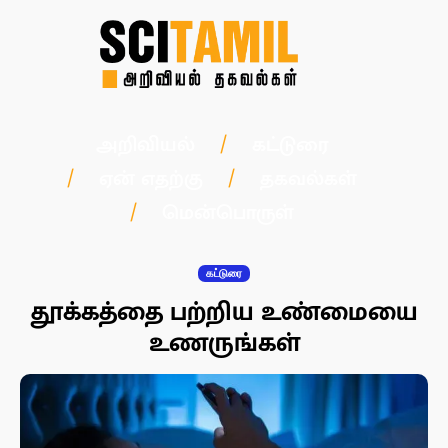
அறிவியல்
கட்டுரை
ஏன் எதற்கு
தகவல்கள்
மென்பொருள்
கட்டுரை
தூக்கத்தை பற்றிய உண்மையை
உணருங்கள்